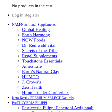
No products in the cart.
Log in
Register
NAM/Nutritional Supplements
Global Healing
Earth Harmony
NOW Foods
Dr. Reinwald vital
Secrets of the Tribe
Regal Supplements
Touchstone Essentials
Ameo Life
Earth’s Natural Clay
HUMCO
J. Crows’s
Zeo Health
Himmelrieder Chrüterhäx
Keto Kerri / PREMIUM SELECT Naturals
PASTICCERIA FILIPPI
Pasticceria Filippi Panettoni Artigianali