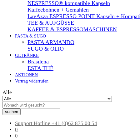
NESPRESSO® kompatible Kapseln
Kaffeebohnen + Gemahlen
LavAzza ESPRESSO POINT Kapseln + Kompati
TEE & AUFGÜSSE
KAFFEE & ESPRESSOMASCHINEN
PASTA & SUGO
PASTA ARMANDO
SUGO & OLIO
GETRÄNKE
Brasilena
ESTA THÉ
AKTIONEN
Vertrag widerrufen
Alle
suchen
Support Hotline
+41 (0)62 875 00 54
0
0