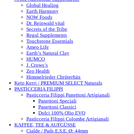
Global Healing
Earth Harmony
NOW Foods
Dr. Reinwald vital
Secrets of the Tribe
Regal Supplements
Touchstone Essentials
Ameo Life
Earth’s Natural Clay
HUMCO
J. Crows’s
Zeo Health
Himmelrieder Chrüterhäx
Keto Kerri / PREMIUM SELECT Naturals
PASTICCERIA FILIPPI
Pasticceria Filippi Panettoni Artigianali
Panettoni Speciali
Panettoni Classici
Dolci 100% Olio EVO
Pasticceria Filippi Colombe Artigianali
KAFFEE, TEE & AUFGÜSSE
Cialde / Pads E.S.E. Ø: 44mm