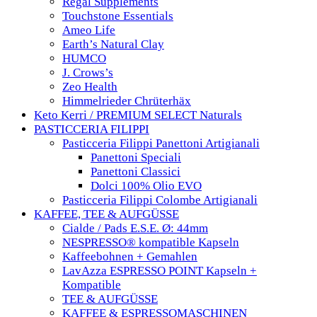
Regal Supplements
Touchstone Essentials
Ameo Life
Earth’s Natural Clay
HUMCO
J. Crows’s
Zeo Health
Himmelrieder Chrüterhäx
Keto Kerri / PREMIUM SELECT Naturals
PASTICCERIA FILIPPI
Pasticceria Filippi Panettoni Artigianali
Panettoni Speciali
Panettoni Classici
Dolci 100% Olio EVO
Pasticceria Filippi Colombe Artigianali
KAFFEE, TEE & AUFGÜSSE
Cialde / Pads E.S.E. Ø: 44mm
NESPRESSO® kompatible Kapseln
Kaffeebohnen + Gemahlen
LavAzza ESPRESSO POINT Kapseln +
Kompatible
TEE & AUFGÜSSE
KAFFEE & ESPRESSOMASCHINEN