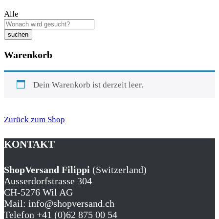
Alle
suchen
Warenkorb
Dein Warenkorb ist derzeit leer.
Zurück zum Shop
KONTAKT
ShopVersand Filippi
(Switzerland)
Ausserdorfstrasse 304
CH-5276 Wil AG
Mail: info@shopversand.ch
Telefon +41 (0)62 875 00 54