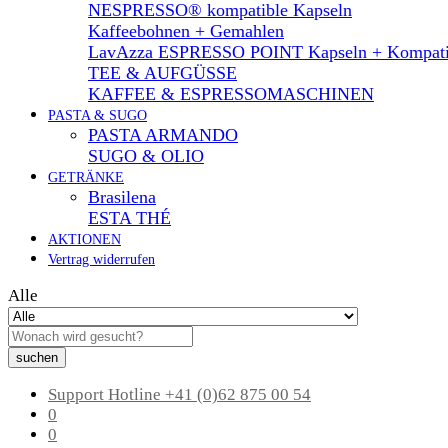
NESPRESSO® kompatible Kapseln
Kaffeebohnen + Gemahlen
LavAzza ESPRESSO POINT Kapseln + Kompati
TEE & AUFGÜSSE
KAFFEE & ESPRESSOMASCHINEN
PASTA & SUGO
PASTA ARMANDO
SUGO & OLIO
GETRÄNKE
Brasilena
ESTA THÉ
AKTIONEN
Vertrag widerrufen
Alle
suchen
Support Hotline
+41 (0)62 875 00 54
0
0