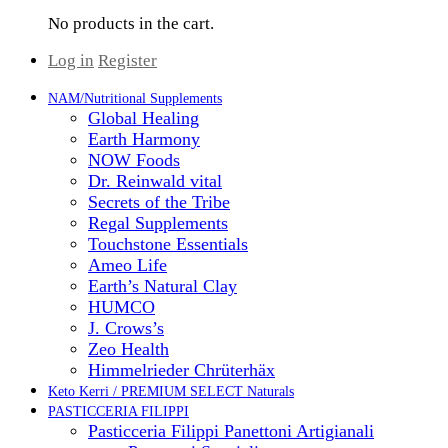
No products in the cart.
Log in
Register
NAM/Nutritional Supplements
Global Healing
Earth Harmony
NOW Foods
Dr. Reinwald vital
Secrets of the Tribe
Regal Supplements
Touchstone Essentials
Ameo Life
Earth’s Natural Clay
HUMCO
J. Crows’s
Zeo Health
Himmelrieder Chrüterhäx
Keto Kerri / PREMIUM SELECT Naturals
PASTICCERIA FILIPPI
Pasticceria Filippi Panettoni Artigianali