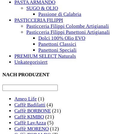
PASTA ARMANDO
SUGO & OLIO
Passione di Calabria
PASTICCERIA FILIPPI
Pasticceria Filippi Colombe Artigianali
Pasticceria Filippi Panettoni Artigianali
Dolci 100% Olio EVO
Panettoni Classici
Panettoni Speciali
PREMIUM SELECT Naturals
Unkategorisiert
NACH PRODUZENT
Ameo Life
(1)
Caffè Badilatti
(4)
Caffè BORBONE
(21)
Caffè KIMBO
(21)
Caffè LavAzza
(5)
Caffè MORENO
(12)