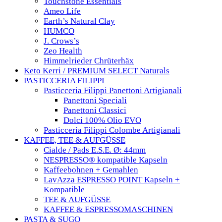
Touchstone Essentials
Ameo Life
Earth’s Natural Clay
HUMCO
J. Crows’s
Zeo Health
Himmelrieder Chrüterhäx
Keto Kerri / PREMIUM SELECT Naturals
PASTICCERIA FILIPPI
Pasticceria Filippi Panettoni Artigianali
Panettoni Speciali
Panettoni Classici
Dolci 100% Olio EVO
Pasticceria Filippi Colombe Artigianali
KAFFEE, TEE & AUFGÜSSE
Cialde / Pads E.S.E. Ø: 44mm
NESPRESSO® kompatible Kapseln
Kaffeebohnen + Gemahlen
LavAzza ESPRESSO POINT Kapseln +
Kompatible
TEE & AUFGÜSSE
KAFFEE & ESPRESSOMASCHINEN
PASTA & SUGO