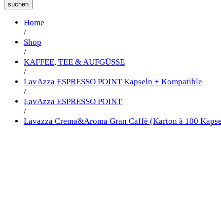
suchen
Home
/
Shop
/
KAFFEE, TEE & AUFGÜSSE
/
LavAzza ESPRESSO POINT Kapseln + Kompatible
/
LavAzza ESPRESSO POINT
/
Lavazza Crema&Aroma Gran Caffè (Karton à 100 Kapse