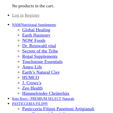
No products in the cart.
Log in
Register
NAM/Nutritional Supplements
Global Healing
Earth Harmony
NOW Foods
Dr. Reinwald vital
Secrets of the Tribe
Regal Supplements
Touchstone Essentials
Ameo Life
Earth’s Natural Clay
HUMCO
J. Crows’s
Zeo Health
Himmelrieder Chrüterhäx
Keto Kerri / PREMIUM SELECT Naturals
PASTICCERIA FILIPPI
Pasticceria Filippi Panettoni Artigianali