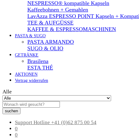
NESPRESSO® kompatible Kapseln
Kaffeebohnen + Gemahlen
LavAzza ESPRESSO POINT Kapseln + Kompati
TEE & AUFGÜSSE
KAFFEE & ESPRESSOMASCHINEN
PASTA & SUGO
PASTA ARMANDO
SUGO & OLIO
GETRÄNKE
Brasilena
ESTA THÉ
AKTIONEN
Vertrag widerrufen
Alle
suchen
Support Hotline
+41 (0)62 875 00 54
0
0