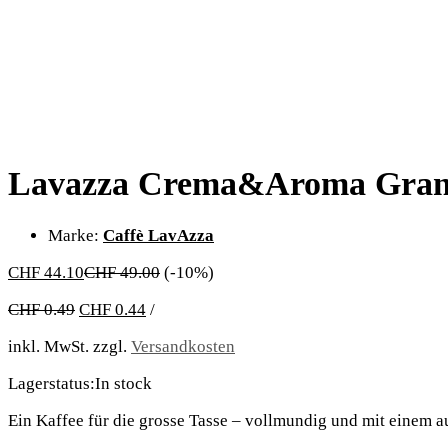
Lavazza Crema&Aroma Gran C
Marke:
Caffè LavAzza
CHF
44.10
CHF
49.00
(-10%)
CHF
0.49
CHF
0.44
/
inkl. MwSt.
zzgl.
Versandkosten
Lagerstatus:
In stock
Ein Kaffee für die grosse Tasse – vollmundig und mit einem