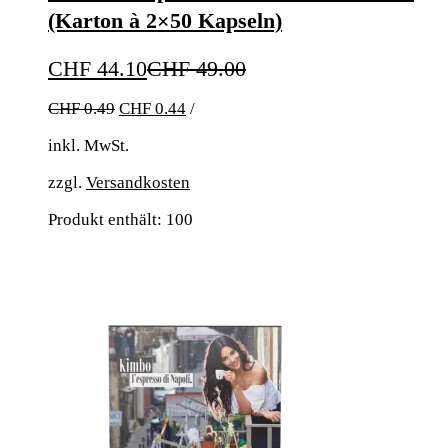
(Karton à 2×50 Kapseln)
CHF
44.10
CHF
49.00
CHF
0.49
CHF
0.44
/
inkl. MwSt.
zzgl.
Versandkosten
Produkt enthält: 100