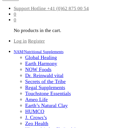
Support Hotline
+41 (0)62 875 00 54
0
0
No products in the cart.
Log in
Register
NAM/Nutritional Supplements
Global Healing
Earth Harmony
NOW Foods
Dr. Reinwald vital
Secrets of the Tribe
Regal Supplements
Touchstone Essentials
Ameo Life
Earth’s Natural Clay
HUMCO
J. Crows’s
Zeo Health