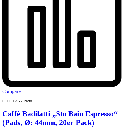
Compare
CHF
0.45
/
Pads
Caffè Badilatti „Sto Bain Espresso“
(Pads, Ø: 44mm, 20er Pack)