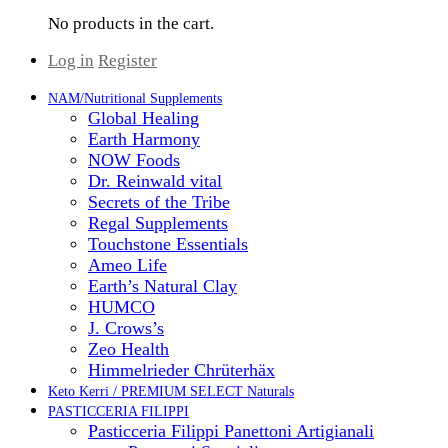
No products in the cart.
Log in
Register
NAM/Nutritional Supplements
Global Healing
Earth Harmony
NOW Foods
Dr. Reinwald vital
Secrets of the Tribe
Regal Supplements
Touchstone Essentials
Ameo Life
Earth’s Natural Clay
HUMCO
J. Crows’s
Zeo Health
Himmelrieder Chrüterhäx
Keto Kerri / PREMIUM SELECT Naturals
PASTICCERIA FILIPPI
Pasticceria Filippi Panettoni Artigianali