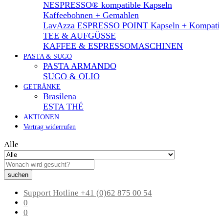
NESPRESSO® kompatible Kapseln
Kaffeebohnen + Gemahlen
LavAzza ESPRESSO POINT Kapseln + Kompati
TEE & AUFGÜSSE
KAFFEE & ESPRESSOMASCHINEN
PASTA & SUGO
PASTA ARMANDO
SUGO & OLIO
GETRÄNKE
Brasilena
ESTA THÉ
AKTIONEN
Vertrag widerrufen
Alle
suchen
Support Hotline
+41 (0)62 875 00 54
0
0