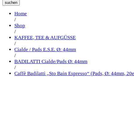
suchen
Home
/
Shop
/
KAFFEE, TEE & AUFGÜSSE
/
Cialde / Pads E.S.E. Ø: 44mm
/
BADILATTI Cialde/Pads Ø: 44mm
/
Caffè Badilatti „Sto Bain Espresso“ (Pads, Ø: 44mm, 20