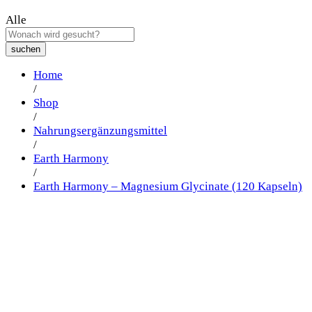
Alle
suchen
Home
/
Shop
/
Nahrungsergänzungsmittel
/
Earth Harmony
/
Earth Harmony – Magnesium Glycinate (120 Kapseln)