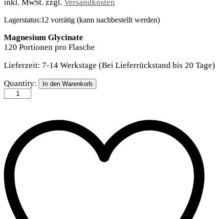
inkl. MwSt.
zzgl.
Versandkosten
Lagerstatus:
12 vorrätig (kann nachbestellt werden)
Magnesium Glycinate
120 Portionen pro Flasche
Lieferzeit:
7-14 Werkstage (Bei Lieferrückstand bis 20 Tage)
Earth
Quantity:
In den Warenkorb
Harmony
-
Magnesium
Glycinate
(120
Kapseln)
quantity