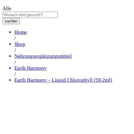
Alle
suchen
Home
/
Shop
/
Nahrungsergänzungsmittel
/
Earth Harmony
/
Earth Harmony – Liquid Chlorophyll (59.2ml)