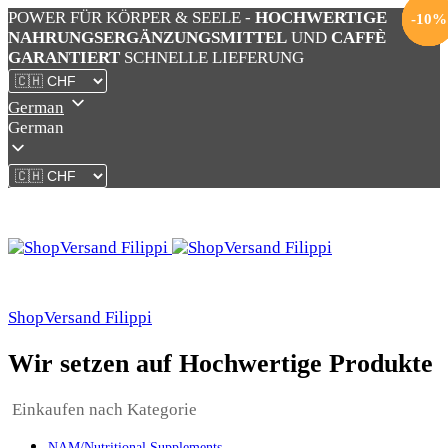
POWER FÜR KÖRPER & SEELE -
HOCHWERTIGE
-
-
-
-
-
10
10
10
10
10
%
%
%
%
%
NAHRUNGSERGÄNZUNGSMITTEL
UND
CAFFÈ
GARANTIERT
SCHNELLE LIEFERUNG
German
German
ShopVersand Filippi
Wir setzen auf Hochwertige Produkte
Einkaufen nach Kategorie
NAM/Nutritional Supplements