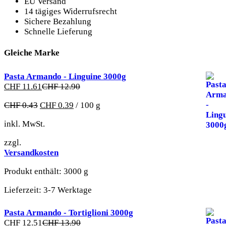
EU Versand
14 tägiges Widerrufsrecht
Sichere Bezahlung
Schnelle Lieferung
Gleiche Marke
Pasta Armando - Linguine 3000g
CHF
11.61
CHF
12.90
CHF
0.43
CHF
0.39
/
100
g
inkl. MwSt.
zzgl.
Versandkosten
Produkt enthält: 3000
g
Lieferzeit:
3-7 Werktage
Pasta Armando - Tortiglioni 3000g
CHF
12.51
CHF
13.90