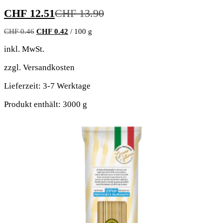
CHF
12.51
CHF
13.90
CHF
0.46
CHF
0.42
/
100
g
inkl. MwSt.
zzgl.
Versandkosten
Lieferzeit:
3-7 Werktage
Produkt enthält: 3000
g