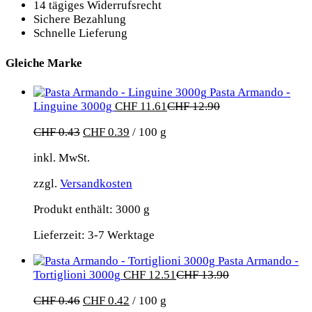
14 tägiges Widerrufsrecht
Sichere Bezahlung
Schnelle Lieferung
Gleiche Marke
Pasta Armando -
Linguine 3000g
CHF
11.61
CHF
12.90
CHF
0.43
CHF
0.39
/
100
g
inkl. MwSt.
zzgl.
Versandkosten
Produkt enthält: 3000
g
Lieferzeit:
3-7 Werktage
Pasta Armando -
Tortiglioni 3000g
CHF
12.51
CHF
13.90
CHF
0.46
CHF
0.42
/
100
g