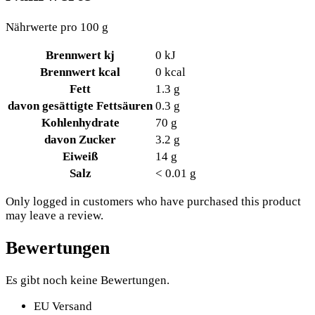
Nährwerte pro 100 g
Brennwert kj
0
kJ
Brennwert kcal
0
kcal
Fett
1.3
g
davon
gesättigte Fettsäuren
0.3
g
Kohlenhydrate
70
g
davon
Zucker
3.2
g
Eiweiß
14
g
Salz
< 0.01
g
Only logged in customers who have purchased this product
may leave a review.
Bewertungen
Es gibt noch keine Bewertungen.
EU Versand