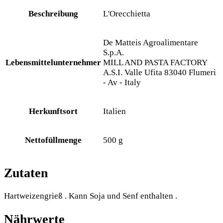
Beschreibung
L'Orecchietta
De Matteis Agroalimentare
S.p.A.
Lebensmittelunternehmer
MILL AND PASTA FACTORY
A.S.I. Valle Ufita 83040 Flumeri
- Av - Italy
Herkunftsort
Italien
Nettofüllmenge
500 g
Zutaten
Hartweizengrieß . Kann Soja und Senf enthalten .
Nährwerte