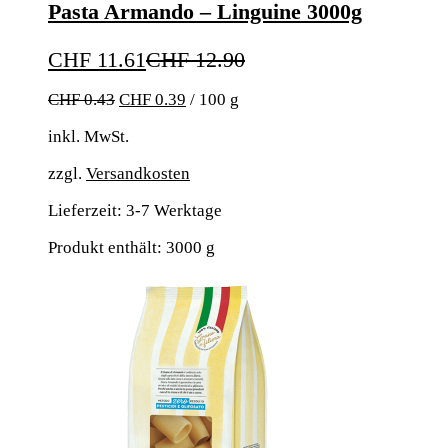
Pasta Armando – Linguine 3000g
CHF
11.61
CHF
12.90
CHF
0.43
CHF
0.39
/
100
g
inkl. MwSt.
zzgl.
Versandkosten
Lieferzeit:
3-7 Werktage
Produkt enthält: 3000
g