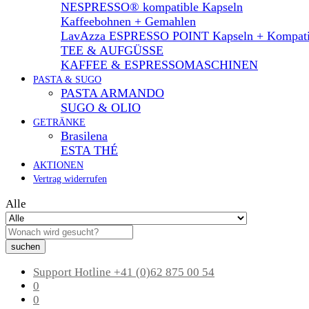
NESPRESSO® kompatible Kapseln
Kaffeebohnen + Gemahlen
LavAzza ESPRESSO POINT Kapseln + Kompati
TEE & AUFGÜSSE
KAFFEE & ESPRESSOMASCHINEN
PASTA & SUGO
PASTA ARMANDO
SUGO & OLIO
GETRÄNKE
Brasilena
ESTA THÉ
AKTIONEN
Vertrag widerrufen
Alle
suchen
Support Hotline
+41 (0)62 875 00 54
0
0