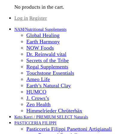
No products in the cart.
Log in
Register
NAM/Nutritional Supplements
Global Healing
Earth Harmony
NOW Foods
Dr. Reinwald vital
Secrets of the Tribe
Regal Supplements
Touchstone Essentials
Ameo Life
Earth’s Natural Clay
HUMCO
J. Crows’s
Zeo Health
Himmelrieder Chrüterhäx
Keto Kerri / PREMIUM SELECT Naturals
PASTICCERIA FILIPPI
Pasticceria Filippi Panettoni Artigianali