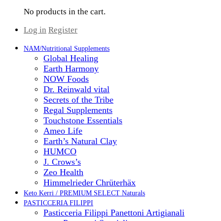
No products in the cart.
Log in
Register
NAM/Nutritional Supplements
Global Healing
Earth Harmony
NOW Foods
Dr. Reinwald vital
Secrets of the Tribe
Regal Supplements
Touchstone Essentials
Ameo Life
Earth’s Natural Clay
HUMCO
J. Crows’s
Zeo Health
Himmelrieder Chrüterhäx
Keto Kerri / PREMIUM SELECT Naturals
PASTICCERIA FILIPPI
Pasticceria Filippi Panettoni Artigianali