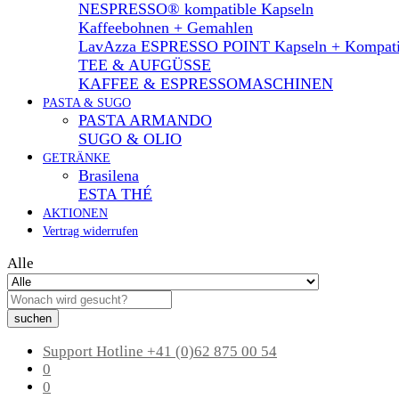
NESPRESSO® kompatible Kapseln
Kaffeebohnen + Gemahlen
LavAzza ESPRESSO POINT Kapseln + Kompati
TEE & AUFGÜSSE
KAFFEE & ESPRESSOMASCHINEN
PASTA & SUGO
PASTA ARMANDO
SUGO & OLIO
GETRÄNKE
Brasilena
ESTA THÉ
AKTIONEN
Vertrag widerrufen
Alle
suchen
Support Hotline
+41 (0)62 875 00 54
0
0