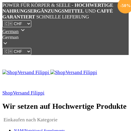
POWER FÜR KÖRPER & SEELE -
HOCHWERTIGE
-
50
%
NAHRUNGSERGÄNZUNGSMITTEL
UND
CAFFÈ
GARANTIERT
SCHNELLE LIEFERUNG
German
German
ShopVersand Filippi
Wir setzen auf Hochwertige Produkte
Einkaufen nach Kategorie
NAM/Nutritional Supplements