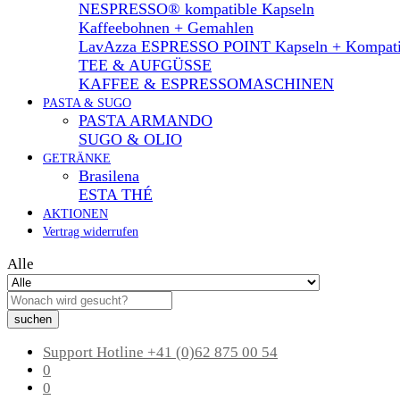
NESPRESSO® kompatible Kapseln
Kaffeebohnen + Gemahlen
LavAzza ESPRESSO POINT Kapseln + Kompati
TEE & AUFGÜSSE
KAFFEE & ESPRESSOMASCHINEN
PASTA & SUGO
PASTA ARMANDO
SUGO & OLIO
GETRÄNKE
Brasilena
ESTA THÉ
AKTIONEN
Vertrag widerrufen
Alle
suchen
Support Hotline
+41 (0)62 875 00 54
0
0