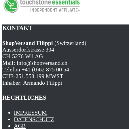
KONTAKT
ShopVersand Filippi
(Switzerland)
Ausserdorfstrasse 304
CH-5276 Wil AG
Mail: info@shopversand.ch
Telefon +41 (0)62 875 00 54
CHE-251.558.199 MWST
Inhaber: Armando Filippi
RECHTLICHES
IMPRESSUM
DATENSCHUTZ
AGB