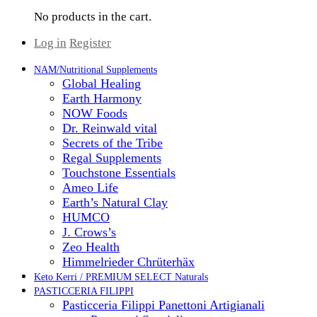
No products in the cart.
Log in
Register
NAM/Nutritional Supplements
Global Healing
Earth Harmony
NOW Foods
Dr. Reinwald vital
Secrets of the Tribe
Regal Supplements
Touchstone Essentials
Ameo Life
Earth’s Natural Clay
HUMCO
J. Crows’s
Zeo Health
Himmelrieder Chrüterhäx
Keto Kerri / PREMIUM SELECT Naturals
PASTICCERIA FILIPPI
Pasticceria Filippi Panettoni Artigianali