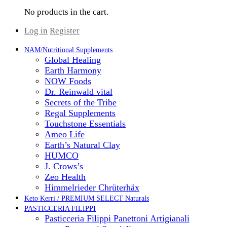
No products in the cart.
Log in
Register
NAM/Nutritional Supplements
Global Healing
Earth Harmony
NOW Foods
Dr. Reinwald vital
Secrets of the Tribe
Regal Supplements
Touchstone Essentials
Ameo Life
Earth’s Natural Clay
HUMCO
J. Crows’s
Zeo Health
Himmelrieder Chrüterhäx
Keto Kerri / PREMIUM SELECT Naturals
PASTICCERIA FILIPPI
Pasticceria Filippi Panettoni Artigianali