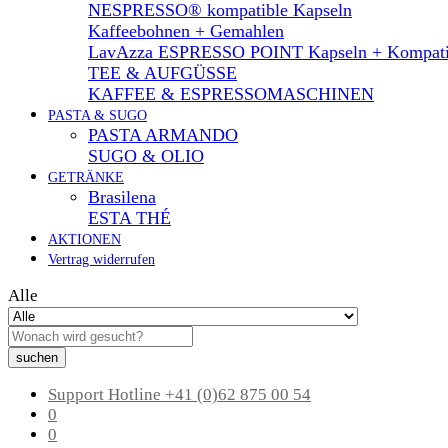
NESPRESSO® kompatible Kapseln
Kaffeebohnen + Gemahlen
LavAzza ESPRESSO POINT Kapseln + Kompati
TEE & AUFGÜSSE
KAFFEE & ESPRESSOMASCHINEN
PASTA & SUGO
PASTA ARMANDO
SUGO & OLIO
GETRÄNKE
Brasilena
ESTA THÉ
AKTIONEN
Vertrag widerrufen
Alle
suchen
Support Hotline
+41 (0)62 875 00 54
0
0