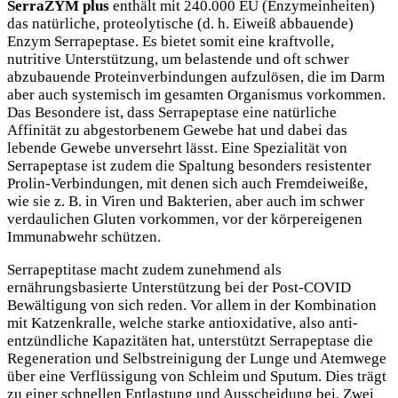
SerraZYM plus
enthält mit 240.000 EU (Enzymeinheiten)
das natürliche, proteolytische (d. h. Eiweiß abbauende)
Enzym Serrapeptase. Es bietet somit eine kraftvolle,
nutritive Unterstützung, um belastende und oft schwer
abzubauende Proteinverbindungen aufzulösen, die im Darm
aber auch systemisch im gesamten Organismus vorkommen.
Das Besondere ist, dass Serrapeptase eine natürliche
Affinität zu abgestorbenem Gewebe hat und dabei das
lebende Gewebe unversehrt lässt. Eine Spezialität von
Serrapeptase ist zudem die Spaltung besonders resistenter
Prolin-Verbindungen, mit denen sich auch Fremdeiweiße,
wie sie z. B. in Viren und Bakterien, aber auch im schwer
verdaulichen Gluten vorkommen, vor der körpereigenen
Immunabwehr schützen.
Serrapeptitase macht zudem zunehmend als
ernährungsbasierte Unterstützung bei der Post-COVID
Bewältigung von sich reden. Vor allem in der Kombination
mit Katzenkralle, welche starke antioxidative, also anti-
entzündliche Kapazitäten hat, unterstützt Serrapeptase die
Regeneration und Selbstreinigung der Lunge und Atemwege
über eine Verflüssigung von Schleim und Sputum. Dies trägt
zu einer schnellen Entlastung und Ausscheidung bei. Zwei