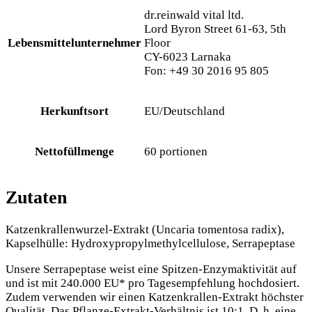
dr.reinwald vital ltd.
Lord Byron Street 61-63, 5th
Lebensmittelunternehmer
Floor
CY-6023 Larnaka
Fon: +49 30 2016 95 805
Herkunftsort
EU/Deutschland
Nettofüllmenge
60 portionen
Zutaten
Katzenkrallenwurzel-Extrakt (Uncaria tomentosa radix),
Kapselhülle: Hydroxypropylmethylcellulose, Serrapeptase
Unsere Serrapeptase weist eine Spitzen-Enzymaktivität auf
und ist mit 240.000 EU* pro Tagesempfehlung hochdosiert.
Zudem verwenden wir einen Katzenkrallen-Extrakt höchster
Qualität. Das Pflanze-Extrakt-Verhältnis ist 10:1. D. h. eine