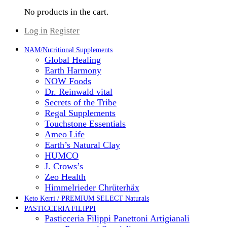
No products in the cart.
Log in
Register
NAM/Nutritional Supplements
Global Healing
Earth Harmony
NOW Foods
Dr. Reinwald vital
Secrets of the Tribe
Regal Supplements
Touchstone Essentials
Ameo Life
Earth’s Natural Clay
HUMCO
J. Crows’s
Zeo Health
Himmelrieder Chrüterhäx
Keto Kerri / PREMIUM SELECT Naturals
PASTICCERIA FILIPPI
Pasticceria Filippi Panettoni Artigianali