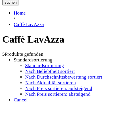
suchen
Home
/
Caffè LavAzza
Caffè LavAzza
5
Produkte gefunden
Standardsortierung
Standardsortierung
Nach Beliebtheit sortiert
Nach Durchschnittsbewertung sortiert
Nach Aktualität sortieren
Nach Preis sortieren: aufsteigend
Nach Preis sortieren: absteigend
Cancel