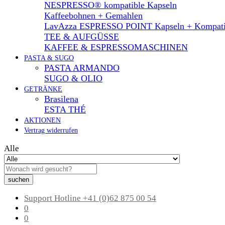
NESPRESSO® kompatible Kapseln
Kaffeebohnen + Gemahlen
LavAzza ESPRESSO POINT Kapseln + Kompati
TEE & AUFGÜSSE
KAFFEE & ESPRESSOMASCHINEN
PASTA & SUGO
PASTA ARMANDO
SUGO & OLIO
GETRÄNKE
Brasilena
ESTA THÉ
AKTIONEN
Vertrag widerrufen
Alle
suchen
Support Hotline
+41 (0)62 875 00 54
0
0