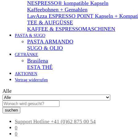
NESPRESSO® kompatible Kapseln
Kaffeebohnen + Gemahlen
LavAzza ESPRESSO POINT Kapseln + Kompati
TEE & AUFGÜSSE
KAFFEE & ESPRESSOMASCHINEN
PASTA & SUGO
PASTA ARMANDO
SUGO & OLIO
GETRÄNKE
Brasilena
ESTA THÉ
AKTIONEN
Vertrag widerrufen
Alle
suchen
Support Hotline
+41 (0)62 875 00 54
0
0