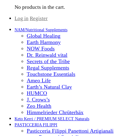
No products in the cart.
Log in
Register
NAM/Nutritional Supplements
Global Healing
Earth Harmony
NOW Foods
Dr. Reinwald vital
Secrets of the Tribe
Regal Supplements
Touchstone Essentials
Ameo Life
Earth’s Natural Clay
HUMCO
J. Crows’s
Zeo Health
Himmelrieder Chrüterhäx
Keto Kerri / PREMIUM SELECT Naturals
PASTICCERIA FILIPPI
Pasticceria Filippi Panettoni Artigianali