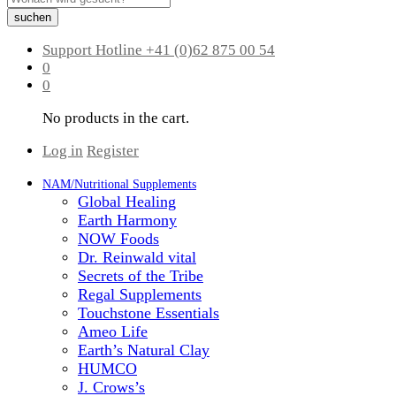
suchen
Support Hotline
+41 (0)62 875 00 54
0
0
No products in the cart.
Log in
Register
NAM/Nutritional Supplements
Global Healing
Earth Harmony
NOW Foods
Dr. Reinwald vital
Secrets of the Tribe
Regal Supplements
Touchstone Essentials
Ameo Life
Earth’s Natural Clay
HUMCO
J. Crows’s