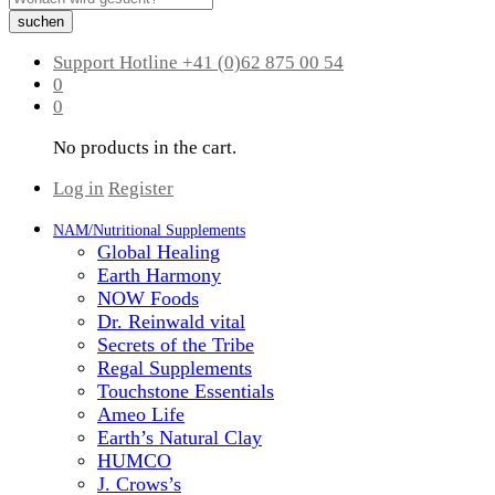
suchen
Support Hotline
+41 (0)62 875 00 54
0
0
No products in the cart.
Log in
Register
NAM/Nutritional Supplements
Global Healing
Earth Harmony
NOW Foods
Dr. Reinwald vital
Secrets of the Tribe
Regal Supplements
Touchstone Essentials
Ameo Life
Earth’s Natural Clay
HUMCO
J. Crows’s