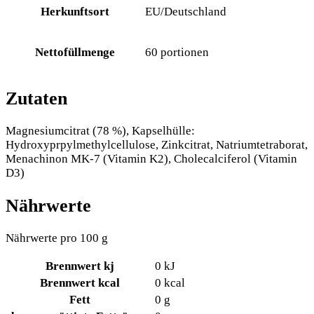
Herkunftsort
EU/Deutschland
Nettofüllmenge
60 portionen
Zutaten
Magnesiumcitrat (78 %), Kapselhülle:
Hydroxyprpylmethylcellulose, Zinkcitrat, Natriumtetraborat,
Menachinon MK-7 (Vitamin K2), Cholecalciferol (Vitamin
D3)
Nährwerte
Nährwerte pro 100 g
Brennwert kj
0
kJ
Brennwert kcal
0
kcal
Fett
0
g