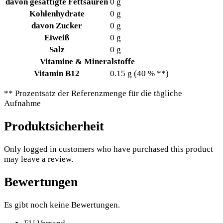
davon
gesättigte Fettsäuren
0
g
Kohlenhydrate
0
g
davon
Zucker
0
g
Eiweiß
0
g
Salz
0
g
Vitamine & Mineralstoffe
Vitamin B12
0.15
g
(40
%
**
)
** Prozentsatz der Referenzmenge für die tägliche
Aufnahme
Produktsicherheit
Only logged in customers who have purchased this product
may leave a review.
Bewertungen
Es gibt noch keine Bewertungen.