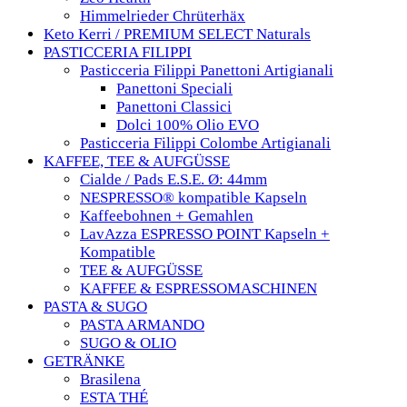
Himmelrieder Chrüterhäx
Keto Kerri / PREMIUM SELECT Naturals
PASTICCERIA FILIPPI
Pasticceria Filippi Panettoni Artigianali
Panettoni Speciali
Panettoni Classici
Dolci 100% Olio EVO
Pasticceria Filippi Colombe Artigianali
KAFFEE, TEE & AUFGÜSSE
Cialde / Pads E.S.E. Ø: 44mm
NESPRESSO® kompatible Kapseln
Kaffeebohnen + Gemahlen
LavAzza ESPRESSO POINT Kapseln +
Kompatible
TEE & AUFGÜSSE
KAFFEE & ESPRESSOMASCHINEN
PASTA & SUGO
PASTA ARMANDO
SUGO & OLIO
GETRÄNKE
Brasilena
ESTA THÉ